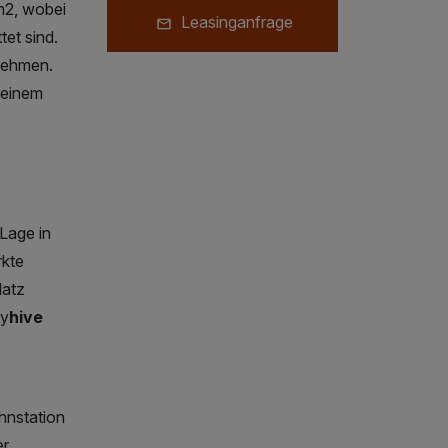
m2, wobei
Leasinganfrage
et sind.
rnehmen.
 einem
Lage in
rkte
latz
my
hive
hnstation
er