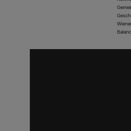
Gemein
Geschä
Wiener
Balanc