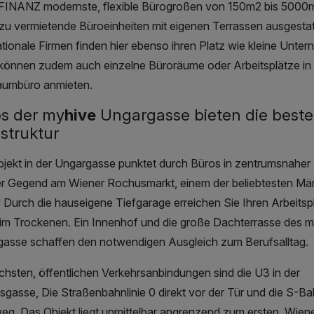
INANZ modernste, flexible Bürogroßen von 150m2 bis 5000
 zu vermietende Büroeinheiten mit eigenen Terrassen ausgestatt
ationale Firmen finden hier ebenso ihren Platz wie kleine Unte
können zudem auch einzelne Büroräume oder Arbeitsplätze in
aumbüro anmieten.
s der my
hive
Ungargasse bieten die beste
astruktur
jekt in der Ungargasse punktet durch Büros in zentrumsnaher 
r Gegend am Wiener Rochusmarkt, einem der beliebtesten Mä
 Durch die hauseigene Tiefgarage erreichen Sie Ihren Arbeitsp
im Trockenen. Ein Innenhof und die große Dachterrasse des 
asse schaffen den notwendigen Ausgleich zum Berufsalltag.
chsten, öffentlichen Verkehrsanbindungen sind die U3 in der
gasse, Die Straßenbahnlinie 0 direkt vor der Tür und die S-Ba
g. Das Objekt liegt unmittelbar angrenzend zum ersten, Wien