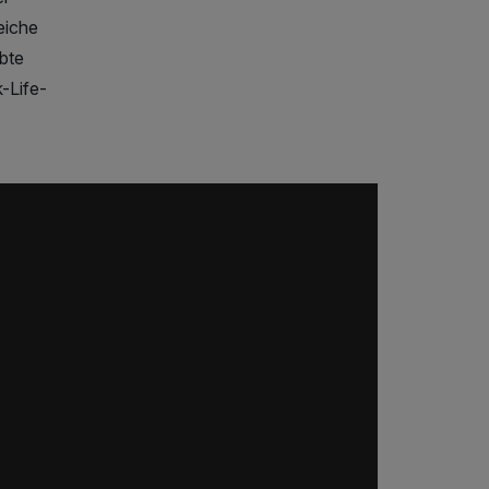
eiche
bte
-Life-