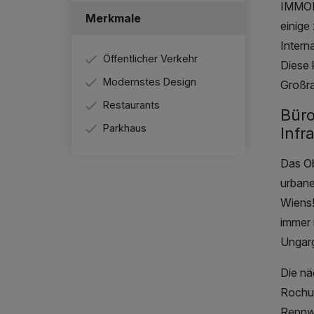
IMMOF
Merkmale
einige
Intern
Öffentlicher Verkehr
Diese 
Modernstes Design
Großr
Restaurants
Büro
Parkhaus
Infr
Das Ob
urbane
Wiens!
immer 
Ungarg
Die nä
Rochus
Rennwe