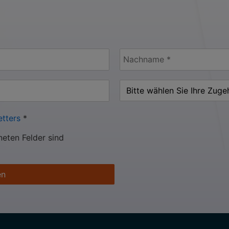
tters
*
neten Felder sind
en