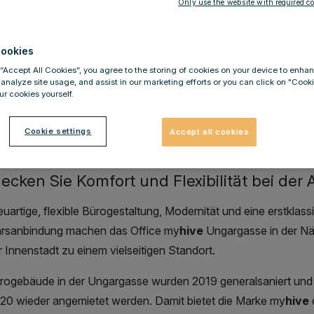
Only use the website with required co
ble Büros nahe der Wiener Innenstadt
hive Ungargasse
ookies
 “Accept All Cookies”, you agree to the storing of cookies on your device to enhan
 analyze site usage, and assist in our marketing efforts or you can click on "Cook
r cookies yourself.
Cookie settings
Accept all cookies
chreibung
ecken Sie Komfort und Flexibilität bei der A
euartige, flexible Bürogestaltung, Modernität und eine erstklass
rsanbindung machen das Office my
hive
Ungargasse in der Nä
 Innenstadt zu einem vielseitigen Standort.
rogebäude in der Ungargasse wurden 2019 generalsaniert un
020 wieder angemietet werden. Damit bietet die Marke my
hive