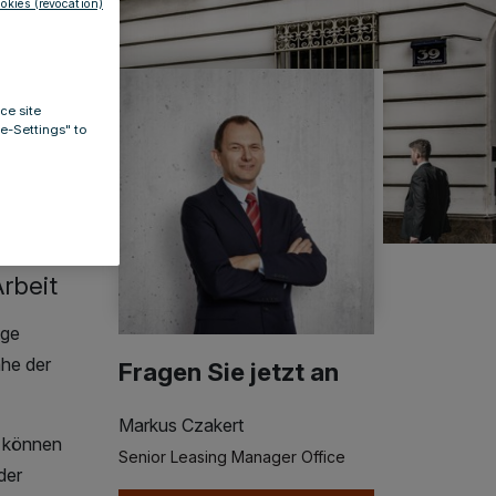
okies (revocation)
ce site
ie-Settings" to
rbeit
ige
he der
Fragen Sie jetzt an
Markus Czakert
d können
Senior Leasing Manager Office
der