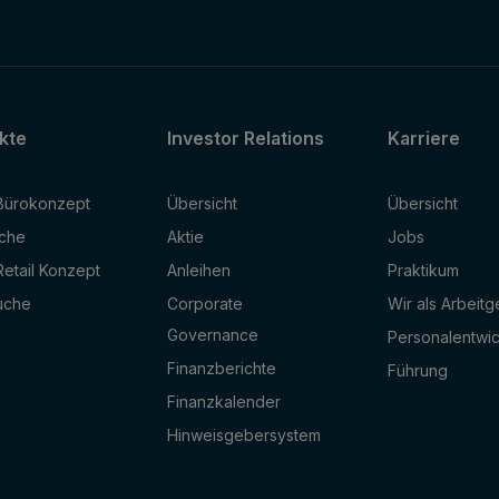
kte
Investor Relations
Karriere
Bürokonzept
Übersicht
Übersicht
che
Aktie
Jobs
etail Konzept
Anleihen
Praktikum
uche
Corporate
Wir als Arbeit
Governance
Personalentwi
Finanzberichte
Führung
Finanzkalender
Hinweisgebersystem