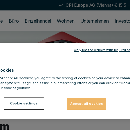
CPI Europe AG (Vienna)
€ 15.5
-
trending_up
e
Büro
Einzelhandel
Wohnen
Unternehmen
Investo
em
Only use the website with required co
ookies
 “Accept All Cookies”, you agree to the storing of cookies on your device to enhan
 analyze site usage, and assist in our marketing efforts or you can click on "Cook
r cookies yourself.
Cookie settings
Accept all cookies
em