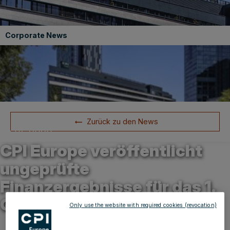
Corporate News
Zurück zu den News
28.05.2026
CPI Europe veröffentlicht
ungeprüfte
Finanzergebnisse für das 1.
Quartal 2026
Only use the website with required cookies (revocation)