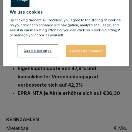
We use cookies
Immobilienportfolio im Wert von €8.771,0
By clicking “Accept All Cookies”, you agree to the storing of cookies
on your device to enhance site navigation, analyze site usage, and
Millionen
assist in our marketing efforts or you can click on "Cookie-Settings"
EBIT erhöhte sich auf €138,8 Millionen
to manage your cookies yourself.
Konzernergebnis stieg auf €105,5 Millionen
Cookie settings
Mieterlöse lagen bei €145,2 Millionen
Accept all cookies
Liquide Mittel bei €328,6 Millionen
Eigenkapitalquote von 47,9% und
konsolidierter Verschuldungsgrad
verbesserte sich auf 42,3%
EPRA-NTA je Aktie erhöhte sich auf €36,30
KENNZAHLEN
Mieterlöse
€ Mio.