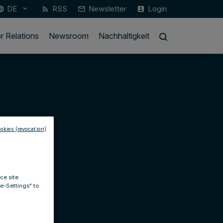
DE
RSS
Newsletter
Login
keyboard_arrow_down
guage
rss_feed
mail_outline
account_box
r Relations
Newsroom
Nachhaltigkeit
okies (revocation)
ce site
ie-Settings" to