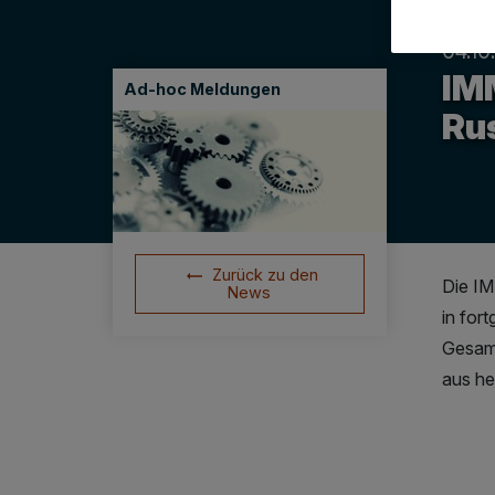
04.10
IM
Ad-hoc Meldungen
Ru
Zurück zu den
Die IM
News
in for
Gesamt
aus he