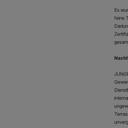
Es wur
feine 
Dadurc
Zertif
gesamt
Nachh
JUNGMA
Gewerb
Dienst
intern
ungewö
Terras
unverg