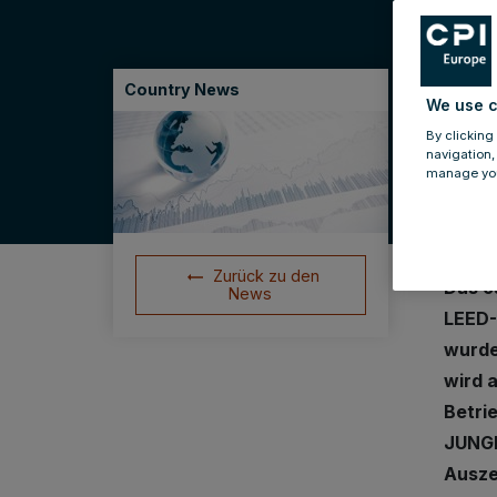
29.0
JU
Country News
We use c
LEE
By clicking
navigation,
manage you
Zurück zu den
Das ö
News
LEED-
wurde
wird 
Betri
JUNGM
Ausze