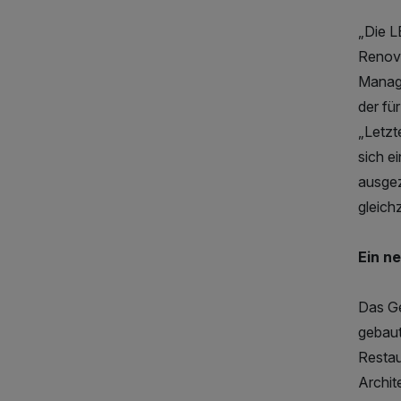
„Die L
Renovi
Manage
der fü
„Letzt
sich e
ausgez
gleich
Ein n
Das Ge
gebaut
Restau
Archit