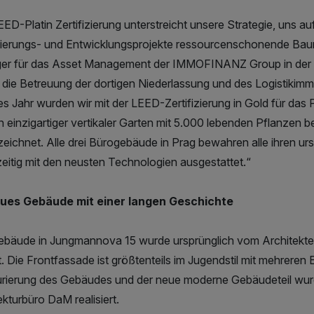
EED-Platin Zertifizierung unterstreicht unsere Strategie, uns au
erungs- und Entwicklungsprojekte ressourcenschonende Baum
r für das Asset Management der IMMOFINANZ Group in der Ts
r die Betreuung der dortigen Niederlassung und des Logistikimmo
es Jahr wurden wir mit der LEED-Zertifizierung in Gold für das 
in einzigartiger vertikaler Garten mit 5.000 lebenden Pflanzen b
eichnet. Alle drei Bürogebäude in Prag bewahren alle ihren urs
zeitig mit den neusten Technologien ausgestattet.“
eues Gebäude mit einer langen Geschichte
bäude in Jungmannova 15 wurde ursprünglich vom Architekte
. Die Frontfassade ist größtenteils im Jugendstil mit mehreren
rierung des Gebäudes und der neue moderne Gebäudeteil wur
ekturbüro DaM realisiert.