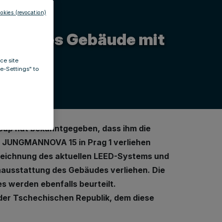
okies (revocation)
uriertes Gebäude mit
ce site
ie-Settings" to
up hat bekanntgegeben, dass ihm die
de JUNGMANNOVA 15 in Prag 1 verliehen
uszeichnung des aktuellen LEED-Systems und
enausstattung des Gebäudes verliehen. Die
s werden ebenfalls beurteilt.
der Tschechischen Republik, dem diese