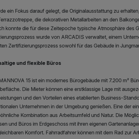
de ein Fokus darauf gelegt, die Originalausstattung zu erhalten
Terrazzotreppe, die dekorativen Metallarbeiten an den Balkong
h konnte die für diese Zeitepoche typische Atmosphäre des 
izierungsprozess wurde von ARCADIS verwaltet, einem Untern
en Zertifizierungsprozess sowohl für das Gebäude in Jungmanno
altige und flexible Büros
NNOVA 15 ist ein modernes Bürogebäude mit 7.200 m² Büro
efläche. Die Mieter können eine erstklassige Lage mit ausgezei
leistungen und den Vorteilen eines etablierten Business-Standor
ationalen Unternehmen in der Umgebung genießen. Eine der einzi
hnliche Kombination aus Arbeitsumfeld und Natur. Die Möglichke
sen und Büros im Erdgeschoss mit ihren eigenen Gartenanlagen 
leichbaren Komfort. Fahrradfahrer können mit dem Rad zur Ar