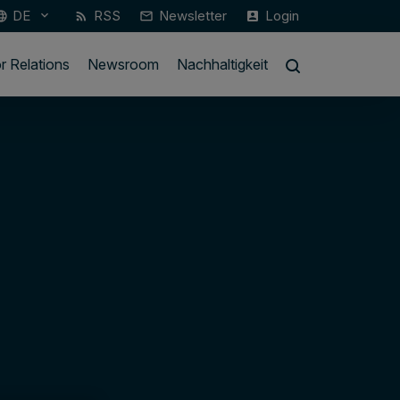
DE
RSS
Newsletter
Login
keyboard_arrow_down
guage
rss_feed
mail_outline
account_box
r Relations
Newsroom
Nachhaltigkeit