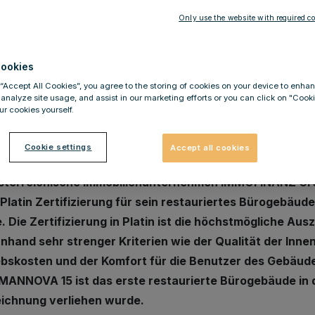
Only use the website with required co
6.2015
NGMANNOVA 15: erstes resta
ookies
D-Zertifizierung in Platin
 “Accept All Cookies”, you agree to the storing of cookies on your device to enhan
 analyze site usage, and assist in our marketing efforts or you can click on "Cook
r cookies yourself.
Cookie settings
Accept all cookies
sterreichische Immobilienunternehmen IMMOFINANZ Gro
Platin Zertifizierung für sein restauriertes Bürogebäu
. Die Zertifizierung in Platin ist die höchstmögliche A
anhand sehr strenger Kriterien wie der Qualität der Inn
ebskosten und der Komfort für die Benutzer des Gebäude
ANNOVA 15 ist das erste restaurierte Bürogebäude in 
ichnung verliehen wurde.