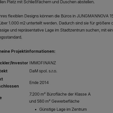
llen Platz mit Schließfächern und Duschen abstellen.
hres flexiblen Designs können die Büros in JUNGMANNOVA 15 in
 über 1.000 m2 unterteilt werden. Dadurch sind sie für größere 
assige und repräsentative Lage im Stadtzentrum suchen, mit 
ngsstandard.
meine Projektinformationen:
ckler/Investor
IMMOFINANZ
tekt
DaM spol. s.r.o.
kt
Ende 2014
schlossen
7.200 m² Bürofläche der Klasse A
e
und 580 m² Gewerbefläche
Günstige Lage im Zentrum