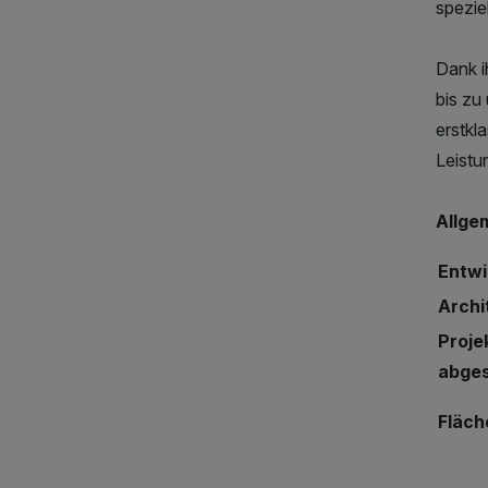
spezie
Dank i
bis zu
erstkl
Leistu
Allge
Entwi
Archi
Proje
abge
Fläch