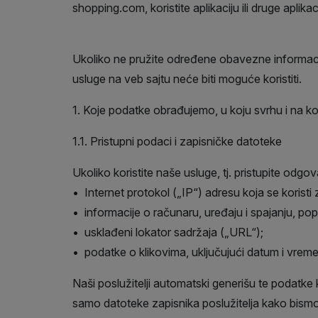
shopping.com, koristite aplikaciju ili druge aplik
Ukoliko ne pružite određene obavezne informacije
usluge na veb sajtu neće biti moguće koristiti.
1. Koje podatke obrađujemo, u koju svrhu i na ko
1.1. Pristupni podaci i zapisničke datoteke
Ukoliko koristite naše usluge, tj. pristupite o
• Internet protokol („IP“) adresu koja se koristi
• informacije o računaru, uređaju i spajanju, pop
• usklađeni lokator sadržaja („URL“);
• podatke o klikovima, uključujući datum i vreme s
Naši poslužitelji automatski generišu te podatke
samo datoteke zapisnika poslužitelja kako bismo