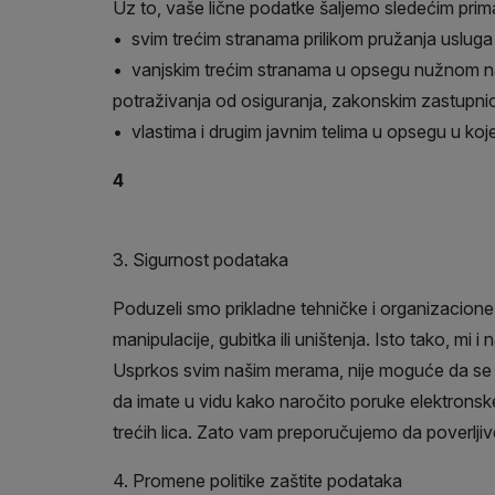
Uz to, vaše lične podatke šaljemo sledećim pri
• svim trećim stranama prilikom pružanja usluga
• vanjskim trećim stranama u opsegu nužnom na o
potraživanja od osiguranja, zakonskim zastupnic
• vlastima i drugim javnim telima u opsegu u ko
4
3. Sigurnost podataka
Poduzeli smo prikladne tehničke i organizacione
manipulacije, gubitka ili uništenja. Isto tako, m
Usprkos svim našim merama, nije moguće da se isk
da imate u vidu kako naročito poruke elektronsk
trećih lica. Zato vam preporučujemo da poverljiv
4. Promene politike zaštite podataka