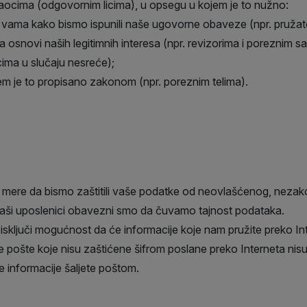
maocima (odgovornim licima), u opsegu u kojem je to nužno:
 vama kako bismo ispunili naše ugovorne obaveze (npr. pružat
snovi naših legitimnih interesa (npr. revizorima i poreznim sa
ima u slučaju nesreće);
jem je to propisano zakonom (npr. poreznim telima).
 mere da bismo zaštitili vaše podatke od neovlašćenog, nezakon
i i naši uposlenici obavezni smo da čuvamo tajnost podataka.
ljuči mogućnost da će informacije koje nam pružite preko Intern
e pošte koje nisu zaštićene šifrom poslane preko Interneta ni
e informacije šaljete poštom.