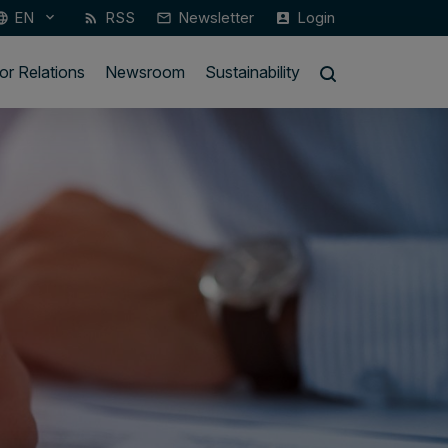
EN
RSS
Newsletter
Login
keyboard_arrow_down
guage
rss_feed
mail_outline
account_box
or Relations
Newsroom
Sustainability