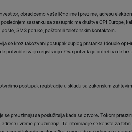
investitor, obradićemo vaše lično ime i prezime, adresu elektro
 o poslednjem sastanku sa zastupnicima društva CPI Europe, ka
e pošte, SMS poruke, poštom ili telefonskim kontaktom.
ja se kroz takozvani postupak duplog pristanka (double opt-in)
a potvrdite svoju registraciju. Ova potvrda je potrebna da bi se
otvrdimo postupak registracije u skladu sa zakonskim zahtevim
oje se preuzimaju sa poslužitelja kada se otvore. Tokom preuzim
P adresa i vreme preuzimanja. Te informacije se koriste za tehn
nja na osnovi lokacija pristupa (koje mogu da se odrede uz pomoć