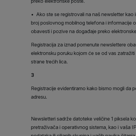
preko elektronske pošte.
• Ako ste se registrovali na naš newsletter kao 
broj poslovnog mobilnog telefona i informacije
obavesti i pozive na događaje preko elektronsk
Registracija za iznad pomenute newslettere obavl
elektronsku poruku kojom će se od vas zatražiti d
strane trećih lica.
3
Registracije evidentiramo kako bismo mogli da p
adresu.
Newsletteri sadrže datoteke veličine 1 piksela k
pretraživača i operativnog sistema, kao i vaša I
podataka ili ciljanih skupina i vaših navika čita