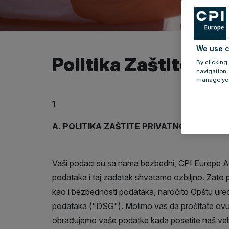
We use c
Politika Zaštite Pri
By clicking
navigation,
manage you
1
A. POLITIKA ZAŠTITE PRIVATNOSTI
Vaši podaci su sa nama bezbedni, CPI Europe AG,
podataka i taj zadatak shvatamo ozbiljno. Zato 
kao i bezbednosti podataka, naročito Opštu ured
podataka ("DSG"). Molimo vas da pročitate ovu iz
obrađujemo vaše podatke kada posetite naš veb