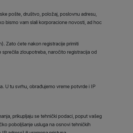
nske pošte, društvo, položaj, poslovnu adresu,
ko bismo vam slali korporacione novosti, ad hoc
. Zato ćete nakon registracije primiti
 sprečila zloupotreba, naročito registracija od
a. U tu svrhu, obrađujemo vreme potvrde i IP
anja, prikupljaju se tehnički podaci, poput vašeg
ičko poboljšanje usluga na osnovi tehničkih
 IP adrese) ili vremena pristupa.