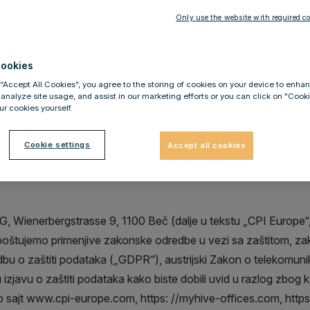
Only use the website with required co
ookies
vatnosti
 “Accept All Cookies”, you agree to the storing of cookies on your device to enhan
 analyze site usage, and assist in our marketing efforts or you can click on "Cook
r cookies yourself.
Cookie settings
Accept all cookies
 Wienerbergstrasse 9, 1100 Beč (dalje u tekstu „CPI Europe“, 
poštujemo primenjive zakonske odredbe u vezi sa zaštitom, zak
bu o zaštiti podataka („GDPR“), austrijski Zakon o telekomunik
javu o zaštiti podataka kako biste dobili uvid u razlog zbog k
 sajt www.cpi-europe.com, https: //myhive-offices.com, http