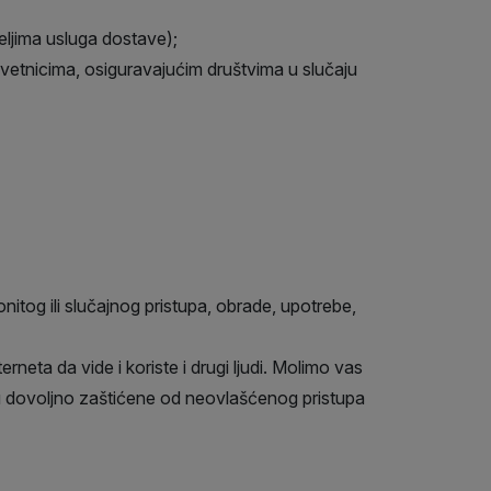
eljima usluga dostave);
vetnicima, osiguravajućim društvima u slučaju
itog ili slučajnog pristupa, obrade, upotrebe,
eta da vide i koriste i drugi ljudi. Molimo vas
su dovoljno zaštićene od neovlašćenog pristupa