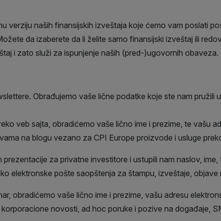
 verziju naših finansijskih izveštaja koje ćemo vam poslati p
ožete da izaberete da li želite samo finansijski izveštaj ili r
štaj i zato služi za ispunjenje naših (pred-)ugovornih obaveza.
wslettere. Obrađujemo vaše lične podatke koje ste nam pružili
 preko veb sajta, obradićemo vaše lično ime i prezime, te vašu
avama na blogu vezano za CPI Europe proizvode i usluge prek
rezentacije za privatne investitore i ustupili nam naslov, ime, 
o elektronske pošte saopštenja za štampu, izveštaje, objave n
nar, obradićemo vaše lično ime i prezime, vašu adresu elektronsk
 korporacione novosti, ad hoc poruke i pozive na događaje, S