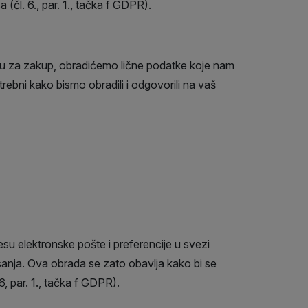
(čl. 6., par. 1., tačka f GDPR).
onudu za zakup, obradićemo lične podatke koje nam
rebni kako bismo obradili i odgovorili na vaš
su elektronske pošte i preferencije u svezi
isanja. Ova obrada se zato obavlja kako bi se
, par. 1., tačka f GDPR).