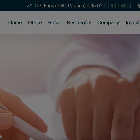
CPI Europe AG (Vienna)
€ 15.62
0.08 (0.51%)
trending_up
lan
Home
Office
Retail
Residential
Company
Invest