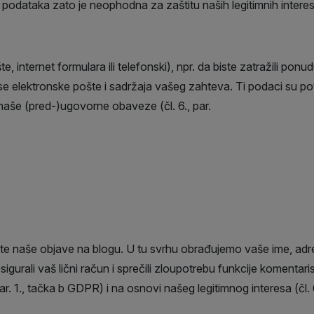
podataka zato je neophodna za zaštitu naših legitimnih interesa 
e, internet formulara ili telefonski), npr. da biste zatražili p
se elektronske pošte i sadržaja vašeg zahteva. Ti podaci su pot
 naše (pred-)ugovorne obaveze (čl. 6., par.
ete naše objave na blogu. U tu svrhu obrađujemo vaše ime, adre
urali vaš lični račun i sprečili zloupotrebu funkcije komentar
r. 1., tačka b GDPR) i na osnovi našeg legitimnog interesa (čl. 6