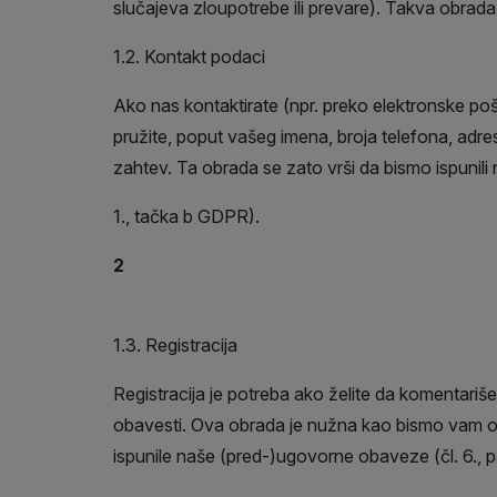
slučajeva zloupotrebe ili prevare). Takva obrada 
1.2. Kontakt podaci
Ako nas kontaktirate (npr. preko elektronske pošt
pružite, poput vašeg imena, broja telefona, adre
zahtev. Ta obrada se zato vrši da bismo ispunili
1., tačka b GDPR).
2
1.3. Registracija
Registracija je potreba ako želite da komentariš
obavesti. Ova obrada je nužna kao bismo vam osig
ispunile naše (pred-)ugovorne obaveze (čl. 6., pa