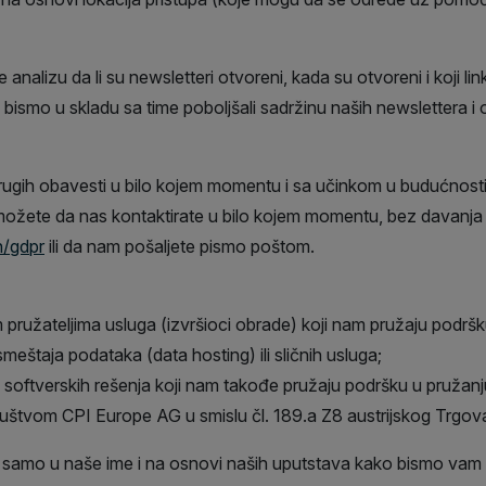
e analizu da li su newsletteri otvoreni, kada su otvoreni i koji l
ako bismo u skladu sa time poboljšali sadržinu naših newslettera
drugih obavesti u bilo kojem momentu i sa učinkom u budućnost
možete da nas kontaktirate u bilo kojem momentu, bez davanja
n/gdpr
ili da nam pošaljete pismo poštom.
pružateljima usluga (izvršioci obrade) koji nam pružaju podršk
smeštaja podataka (data hosting) ili sličnih usluga;
i softverskih rešenja koji nam takođe pružaju podršku u pružanju
uštvom CPI Europe AG u smislu čl. 189.a Z8 austrijskog Trgo
e samo u naše ime i na osnovi naših uputstava kako bismo vam 