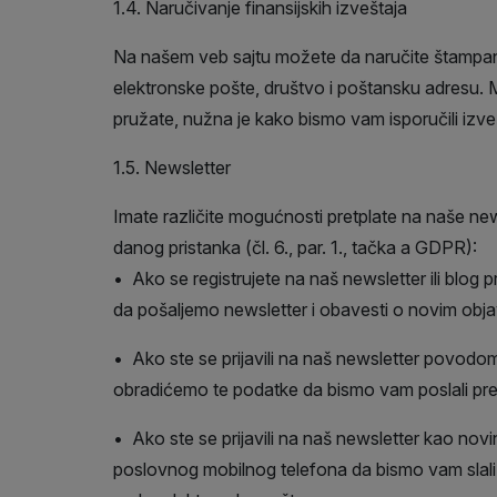
1.4. Naručivanje finansijskih izveštaja
Na našem veb sajtu možete da naručite štampanu
elektronske pošte, društvo i poštansku adresu. M
pružate, nužna je kako bismo vam isporučili izve
1.5. Newsletter
Imate različite mogućnosti pretplate na naše ne
danog pristanka (čl. 6., par. 1., tačka a GDPR):
• Ako se registrujete na naš newsletter ili blog
da pošaljemo newsletter i obavesti o novim obj
• Ako ste se prijavili na naš newsletter povodom p
obradićemo te podatke da bismo vam poslali prek
• Ako ste se prijavili na naš newsletter kao novi
poslovnog mobilnog telefona da bismo vam slali