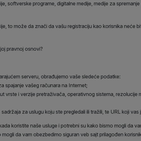
acije, softverske programe, digitalne medije, medije za spremanje
, to može da znači da vašu registraciju kao korisnika neće biti 
joj pravnoj osnovi?
dgovarajućem serveru, obrađujemo vaše sledeće podatke:
 za spajanje vašeg računara na Internet;
ut vrste i verzije pretraživača, operativnog sistema, rezolucije 
adržaja za uslugu koju ste pregledali ili tražili, te URL koji vas
 kada koristite naše usluge i potrebni su kako bismo mogli da 
 mogli da vam obezbedimo siguran veb sajt prilagođen korisniku