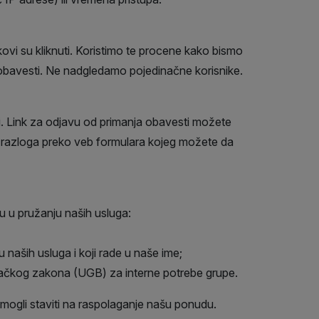
inkovi su kliknuti. Koristimo te procene kako bismo
 i obavesti. Ne nadgledamo pojedinačne korisnike.
i. Link za odjavu od primanja obavesti možete
 razloga preko veb formulara kojeg možete da
u u pružanju naših usluga:
 naših usluga i koji rade u naše ime;
vačkog zakona (UGB) za interne potrebe grupe.
mogli staviti na raspolaganje našu ponudu.