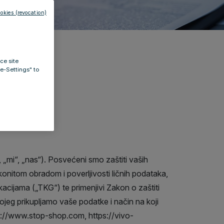
okies (revocation)
ce site
ie-Settings" to
„mi“, „nas“). Posvećeni smo zaštiti vaših
onitom obradom i poverljivosti ličnih podataka,
acijama („TKG“) te primenjivi Zakon o zaštiti
ojeg prikupljamo vaše podatke i način na koji
s://www.stop-shop.com, https://vivo-