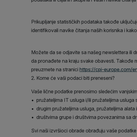
Prikupljanje statističkih podataka takođe uključuj
identifikovali navike čitanja naših korisnika i k
Možete da se odjavite sa našeg newslettera ili 
da pronađete na kraju svake obavesti. Takođe 
preuzmete na stranici
https://cpi-europe.com/e
2. Kome će vaši podaci biti preneseni?
Vaše lične podatke prenosimo sledećim vanjskim 
• pružateljima IT usluga i/ili pružateljima usluga 
• drugim pružateljima usluga, pružateljima alata 
• društvima grupe i društvima povezanima sa dr
Svi naši izvršioci obrade obrađuju vaše podatk