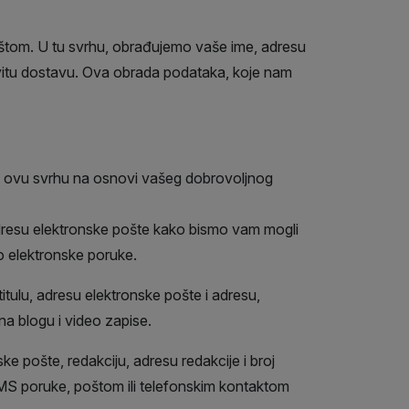
oštom. U tu svrhu, obrađujemo vaše ime, adresu
edovitu dostavu. Ova obrada podataka, koje nam
 u ovu svrhu na osnovi vašeg dobrovoljnog
 adresu elektronske pošte kako bismo vam mogli
o elektronske poruke.
titulu, adresu elektronske pošte i adresu,
a blogu i video zapise.
e pošte, redakciju, adresu redakcije i broj
MS poruke, poštom ili telefonskim kontaktom