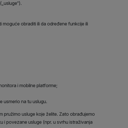
 („usluge“).
moguće obraditi ili da određene funkcije ili
monitora i mobilne platforme;
 je usmerio na tu uslugu.
vam pružimo usluge koje želite. Zato obrađujemo
 i povezane usluge (npr. u svrhu istraživanja